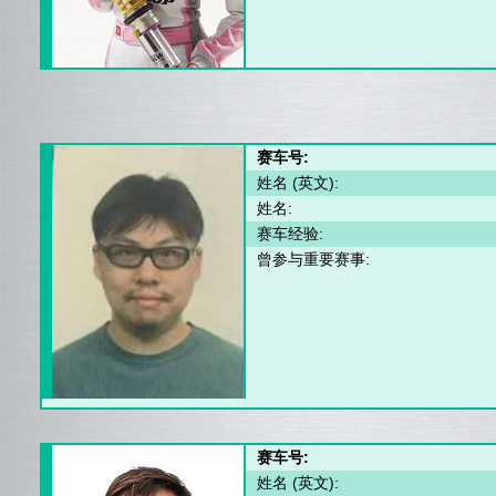
赛车号:
姓名 (英文):
姓名:
赛车经验:
曾参与重要赛事:
赛车号:
姓名 (英文):