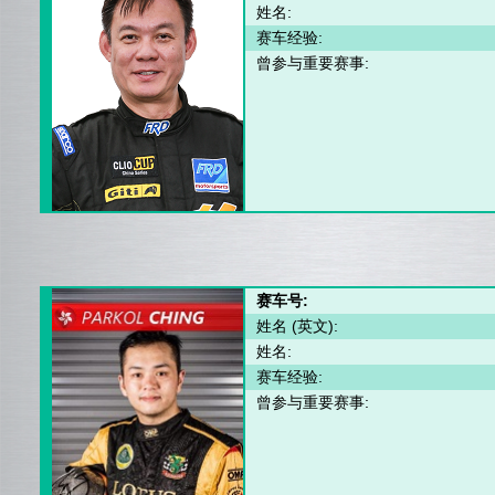
姓名:
赛车经验:
曾参与重要赛事:
赛车号:
姓名 (英文):
姓名:
赛车经验:
曾参与重要赛事: