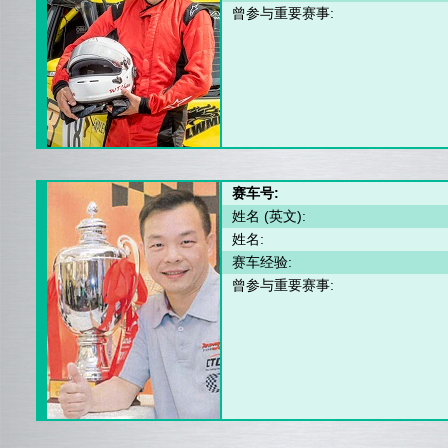
曾参与重要赛事:
赛车号:
姓名 (英文):
姓名:
赛车经验:
曾参与重要赛事: